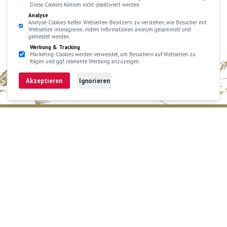
Diese Cookies Können nicht deaktiviert werden.
Analyse
Analyse-Cookies helfen Webseiten-Besitzern zu verstehen, wie Besucher mit
Webseiten interagieren, indem Informationen anonym gesammelt und
gemeldet werden.
Werbung & Tracking
Marketing-Cookies werden verwendet, um Besuchern auf Webseiten zu
folgen und ggf. relevante Werbung anzuzeigen.
Akzeptieren
Ignorieren
Besuchen Sie uns
Rufen Sie uns an
DIFFRENT
LOVE
Schreiben Sie uns
@cafebadilatti
Jobs
|
Impressum
|
AGB
|
DSG