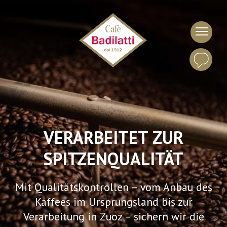
VERARBEITET ZUR
SPITZENQUALITÄT
Mit Qualitätskontrollen – vom Anbau des
Kaffees im Ursprungsland bis zur
Verarbeitung in Zuoz – sichern wir die